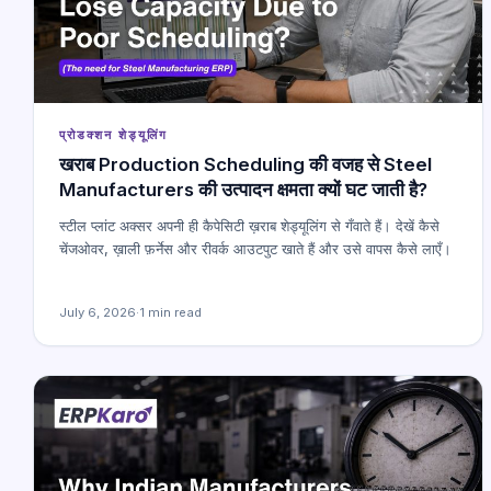
प्रोडक्शन शेड्यूलिंग
खराब Production Scheduling की वजह से Steel
Manufacturers की उत्पादन क्षमता क्यों घट जाती है?
स्टील प्लांट अक्सर अपनी ही कैपेसिटी ख़राब शेड्यूलिंग से गँवाते हैं। देखें कैसे
चेंजओवर, ख़ाली फ़र्नेस और रीवर्क आउटपुट खाते हैं और उसे वापस कैसे लाएँ।
July 6, 2026
·
1 min read