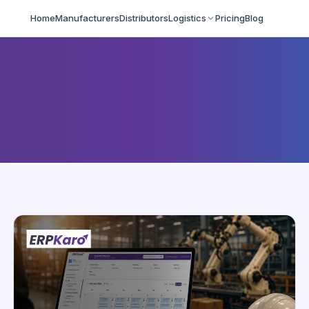
Home
Manufacturers
Distributors
Logistics
Pricing
Blog